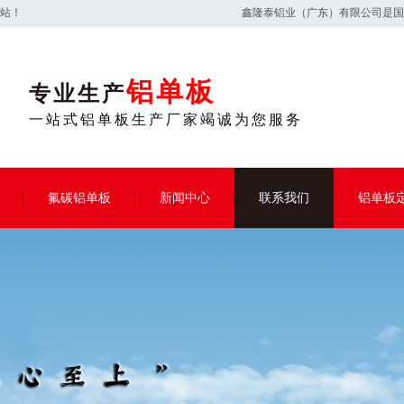
站！
鑫隆泰铝业（广东）有限公司是国
铝单板
专业生产
一站式铝单板生产厂家竭诚为您服务
氟碳铝单板
新闻中心
联系我们
铝单板