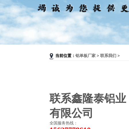
当前位置：
铝单板厂家
>
联系我们
>
联系鑫隆泰铝业
有限公司
全国服务热线：