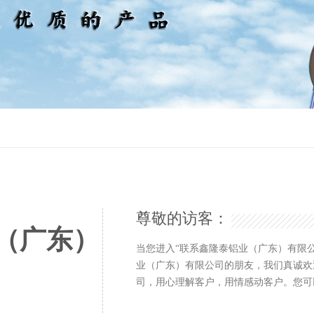
尊敬的访客：
（广东）
当您进入“联系鑫隆泰铝业（广东）有限
业（广东）有限公司的朋友，我们真诚欢
司，用心理解客户，用情感动客户。您可